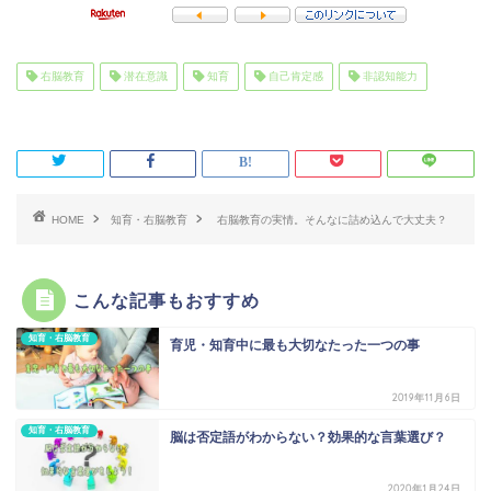
右脳教育
潜在意識
知育
自己肯定感
非認知能力
HOME
知育・右脳教育
右脳教育の実情。そんなに詰め込んで大丈夫？
こんな記事もおすすめ
知育・右脳教育
育児・知育中に最も大切なたった一つの事
2019年11月6日
知育・右脳教育
脳は否定語がわからない？効果的な言葉選び？
2020年1月24日