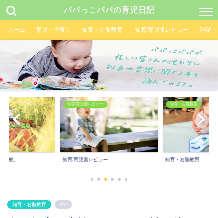
パパっこパパの育児日記
ホーム
育児・子育て
知育・右脳教育
知育/育児書レビュー
雑記・
知育/育児書レビュー
知育・右脳教育
の胎教。
知育/育児書レビュー
知育・右脳教育
知育・右脳教育
PR